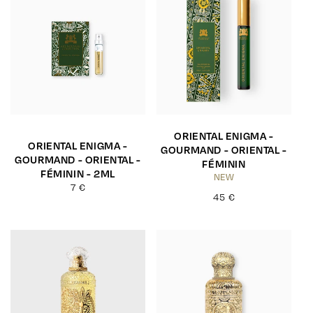
ORIENTAL ENIGMA -
ORIENTAL ENIGMA -
GOURMAND - ORIENTAL -
GOURMAND - ORIENTAL -
FÉMININ
FÉMININ - 2ML
NEW
Prix
7 €
Prix
45 €
habituel
habituel