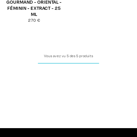
GOURMAND - ORIENTAL -
FÉMININ - EXTRACT - 25
ML
Prix
270 €
habituel
Vous avez vu 5 des 5 produits