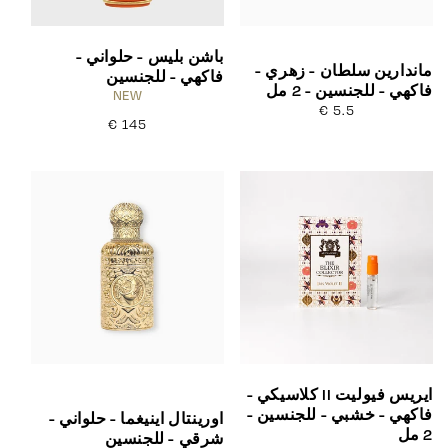
باشن بليس - حلواني -
ماندارين سلطان - زهري -
فاكهي - للجنسين
فاكهي - للجنسين - 2 مل
NEW
5.5 €
السعر
145 €
السعر
العادي
العادي
ايريس فيوليت II كلاسيكي -
فاكهي - خشبي - للجنسين -
اورينتال اينيغما - حلواني -
2 مل
شرقي - للجنسين