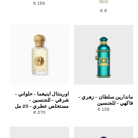
NEW
150 €
السعر
العادي
6 €
السعر
العادي
اورينتال اينيغما - حلواني -
ماندارين سلطان - زهري -
شرقي - للجنسين -
فاكهي - للجنسين
مستخلص عطري - 25 مل
139 €
السعر
270 €
السعر
العادي
العادي