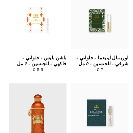
اورينتال اينيغما - حلواني -
باشن بليس - حلواني -
شرقي - للجنسين - 2 مل
فاكهي - للجنسين - 2 مل
7 €
السعر
5.5 €
السعر
العادي
العادي